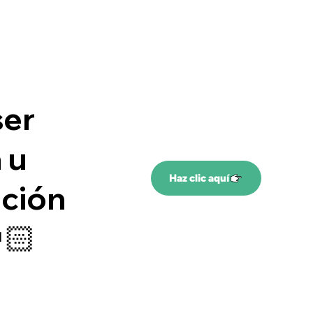
ser
 u
Haz clic aquí
ación
🏻