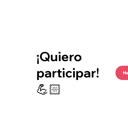
¡Quiero
participar!
Ha
💪🏻