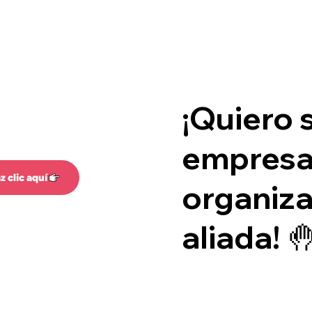
¡Quiero 
empresa
z clic aquí
organiz
aliada! 