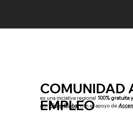
COMUNIDAD 
es una iniciativa regional
100% gratuita y
EMPLEO
por
Eidos Global
con el apoyo de
Accen